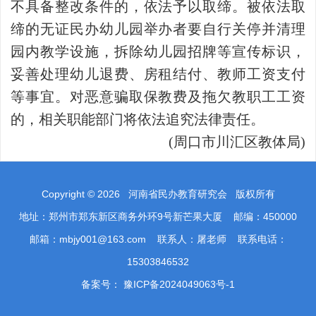
不具备整改条件的，依法予以取缔。被依法取
缔的无证民办幼儿园举办者要自行关停并清理
园内教学设施，拆除幼儿园招牌等宣传标识，
妥善处理幼儿退费、房租结付、教师工资支付
等事宜。对恶意骗取保教费及拖欠教职工工资
的，相关职能部门将依法追究法律责任。
(周口市川汇区教体局)
Copyright ©
2026
河南省民办教育研究会 版权所有
地址：郑州市郑东新区商务外环9号新芒果大厦 邮编：450000
邮箱：mbjy001@163.com 联系人：屠老师 联系电话：
15303846532
备案号：
豫ICP备2024049063号-1